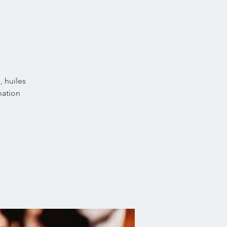
, huiles
mation