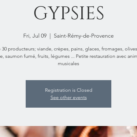
GYPSIES
Fri, Jul 09
  |  
Saint-Rémy-de-Provence
 30 producteurs; viande, crèpes, pains, glaces, fromages, olives
ve, saumon fumé, fruits, légumes ... Petite restauration avec ani
musicales
Registration is Closed
See other events